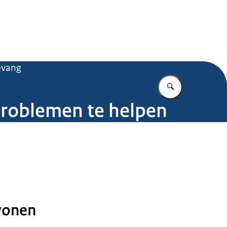
.nl
pvang
Vul in wat u z
roblemen te helpen
wonen