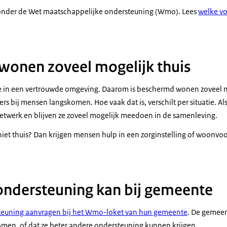
nder de Wet maatschappelijke ondersteuning (Wmo). Lees
welke v
onen zoveel mogelijk thuis
te in een vertrouwde omgeving. Daarom is beschermd wonen zoveel mo
rs bij mensen langskomen. Hoe vaak dat is, verschilt per situatie. A
etwerk en blijven ze zoveel mogelijk meedoen in de samenleving.
t thuis? Dan krijgen mensen hulp in een zorginstelling of woonvoor
ndersteuning kan bij gemeente
teuning aanvragen bij het Wmo-loket van hun gemeente
. De gemeen
men, of dat ze beter andere ondersteuning kunnen krijgen.