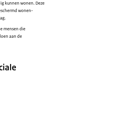
ndig kunnen wonen. Deze
 beschermd wonen-
dag.
de mensen die
doen aan de
ciale