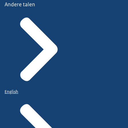
Andere talen
English