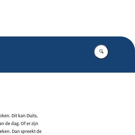
.nl
Vul in wat u z
ken. Dit kan Duits,
n de dag. Of er zijn
reken. Dan spreekt de