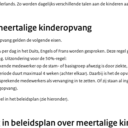
rlands. Zo worden dagelijks verschillende talen aan de kinderen 
meertalige kinderopvang
opvang gelden de volgende eisen.
er dag in het Duits, Engels of Frans worden gesproken. Deze regel 
g. Uitzondering voor de 50%-regel:
ende medewerker op de stam- of basisgroep afwezig is door ziekte,
periode duurt maximaal 4 weken (achter elkaar). Daarbij is het de op
rekende medewerkers als vervanging in te zetten. Of zij staan al ing
gopvang).
l in het beleidsplan (zie hieronder).
g in beleidsplan over meertalige 