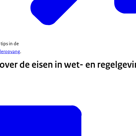
tips in de
nderopvang
.
over de eisen in wet- en regelgevi