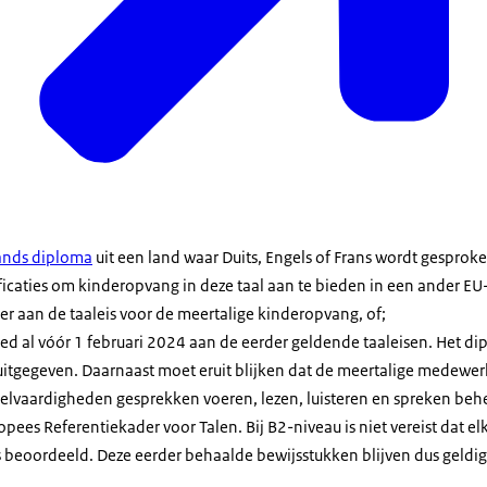
t
ands diploma
uit een land waar Duits, Engels of Frans wordt gesprok
caties om kinderopvang in deze taal aan te bieden in een ander EU
 aan de taaleis voor de meertalige kinderopvang, of;
 al vóór 1 februari 2024 aan de eerder geldende taaleisen. Het dip
uitgegeven. Daarnaast moet eruit blijken dat de meertalige medewerk
eelvaardigheden gesprekken voeren, lezen, luisteren en spreken beh
pees Referentiekader voor Talen. Bij B2-niveau is niet vereist dat e
 is beoordeeld. Deze eerder behaalde bewijsstukken blijven dus geldig