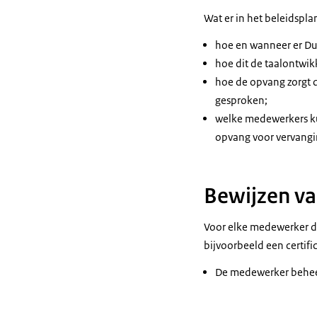
Wat er in het beleidspl
hoe en wanneer er Dui
hoe dit de taalontwik
hoe de opvang zorgt d
gesproken;
welke medewerkers ku
opvang voor vervangin
Bewijzen v
Voor elke medewerker die
bijvoorbeeld een certi
De medewerker beheer