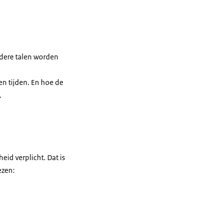
rdere talen worden
n tijden. En hoe de
.
eid verplicht. Dat is
ezen: