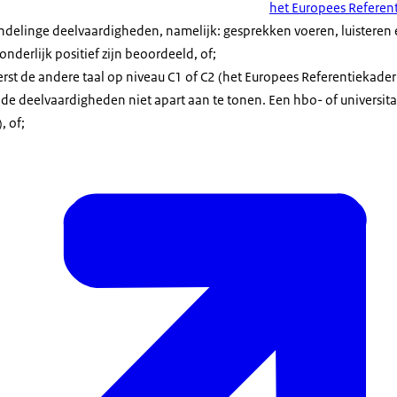
het Europees Referen
delinge deelvaardigheden, namelijk: gesprekken voeren, luisteren 
nderlijk positief zijn beoordeeld, of;
t de andere taal op niveau C1 of C2 (het Europees Referentiekader v
e deelvaardigheden niet apart aan te tonen. Een hbo- of universita
, of;