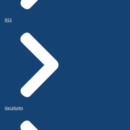
RSS
Vacatures