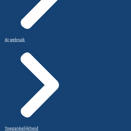
AI-gebruik
Toegankelijkheid