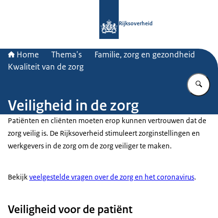
Naar de homepage van Rijksoverheid
Rijksoverheid
Home
Thema's
Familie, zorg en gezondheid
Kwaliteit van de zorg
Vu
Veiligheid in de zorg
Patiënten en cliënten moeten erop kunnen vertrouwen dat de
zorg veilig is. De Rijksoverheid stimuleert zorginstellingen en
werkgevers in de zorg om de zorg veiliger te maken.
Bekijk
veelgestelde vragen over de zorg en het coronavirus
.
Veiligheid voor de patiënt