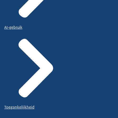
AI-gebruik
Toegankelijkheid