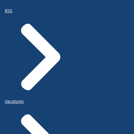
RSS
Vacatures