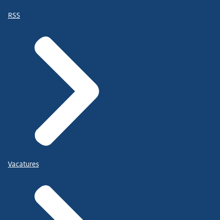
RSS
Vacatures