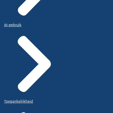
AI-gebruik
Toegankelijkheid