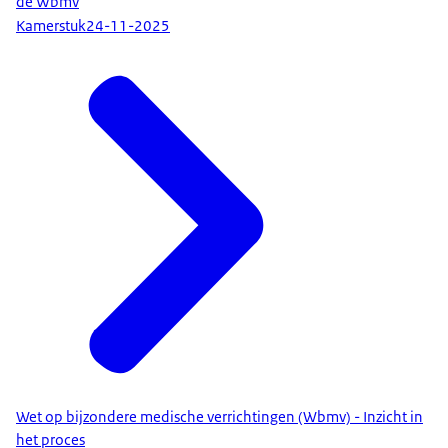
de Wbmv
Kamerstuk
24-11-2025
Wet op bijzondere medische verrichtingen (Wbmv) - Inzicht in
het proces