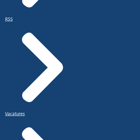
RSS
Vacatures