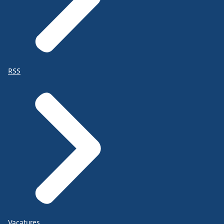
RSS
Vacatures