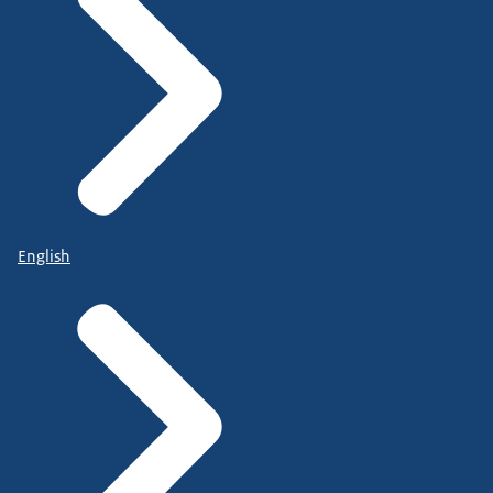
English