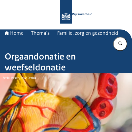
Naar de homepage van Rijksoverheid
Rijksoverheid
Home
Thema's
Familie, zorg en gezondheid
Vu
Orgaandonatie en
weefseldonatie
Beeld: Pexels/Jesse Orrico