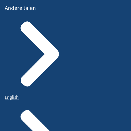
Andere talen
English