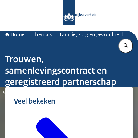
Naar de homepage van Rijksoverheid
Rijksoverheid
Home
Thema's
Familie, zorg en gezondheid
Vu
Trouwen,
samenlevingscontract en
geregistreerd partnerschap
Beeld: © Ministerie van Algemene Zaken
Veel bekeken