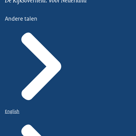
Andere talen
English