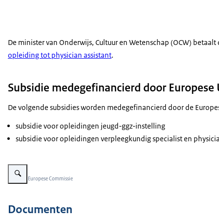
De minister van Onderwijs, Cultuur en Wetenschap (OCW) betaalt d
opleiding tot
physician assistant
.
Subsidie medegefinancierd door Europese 
De volgende subsidies worden medegefinancierd door de Europes
subsidie voor opleidingen jeugd-ggz-instelling
subsidie voor opleidingen verpleegkundig specialist en
physicia
Vergroot afbeelding Logo Gefinancierd door de Europese Unie, NextGener
Beeld: © Europese Commissie
Documenten