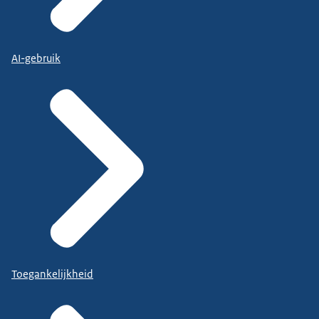
AI-gebruik
Toegankelijkheid