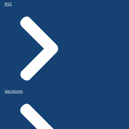
RSS
Vacatures