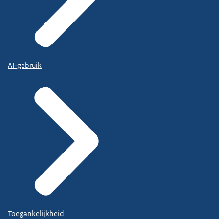
AI-gebruik
Toegankelijkheid