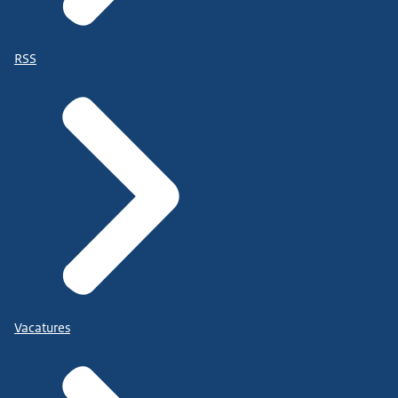
RSS
Vacatures