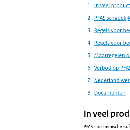
In veel produc
PFAS schadelij
Regels voor be
Regels voor be
Maatregelen o
Verbod op PFA
Nederland wer
Documenten
In veel pro
PFAS zijn chemische sto