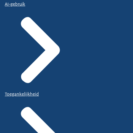
AI-gebruik
Toegankelijkheid