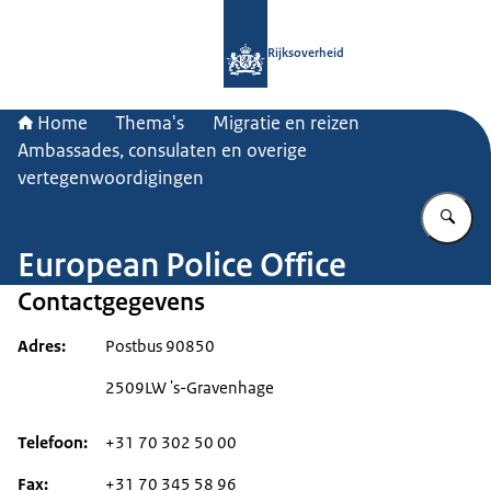
Naar de homepage van Rijksoverheid
Rijksoverheid
Home
Thema's
Migratie en reizen
Ambassades, consulaten en overige
vertegenwoordigingen
Vu
European Police Office
Contactgegevens
Adres
Postbus 90850
2509LW 's-Gravenhage
Telefoon
+31 70 302 50 00
Fax
+31 70 345 58 96