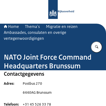
Naar de homepage van Rijksoverheid
Rijksoverheid
Home
Thema's
Migratie en reizen
Ambassades, consulaten en overige
vertegenwoordigingen
Vu
NATO Joint Force Command
Headquarters Brunssum
Contactgegevens
Adres
Postbus 270
6440AG Brunssum
Telefoon
+31 45 526 33 78