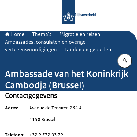
Naar de homepage van Rijksoverheid
Rijksoverheid
Home
Thema's
Migratie en reizen
Ambassades, consulaten en overige
vertegenwoordigingen
Landen en gebieden
Vu
Ambassade van het Koninkrijk
Cambodja (Brussel)
Contactgegevens
Adres
Avenue de Tervuren 264 A
1150 Brussel
Telefoon
+32 2 772 03 72