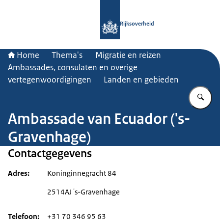
Naar de homepage van Rijksoverheid
Rijksoverheid
Home
Thema's
Migratie en reizen
Ambassades, consulaten en overige
vertegenwoordigingen
Landen en gebieden
Vu
Ambassade van Ecuador ('s-
Gravenhage)
Contactgegevens
Adres
Koninginnegracht 84
2514AJ 's-Gravenhage
Telefoon
+31 70 346 95 63