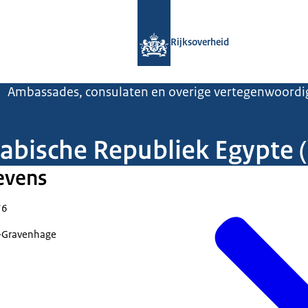
Naar de homepage van Rijksoverheid
Rijksoverheid
Ambassades, consulaten en overige vertegenwoordi
bische Republiek Egypte 
evens
76
-Gravenhage