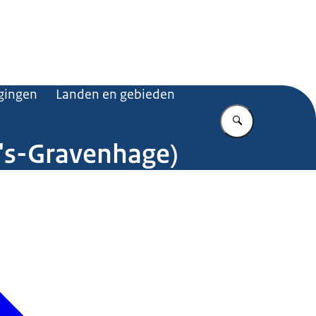
.nl
gingen
Landen en gebieden
Vul in wat u z
('s-Gravenhage)