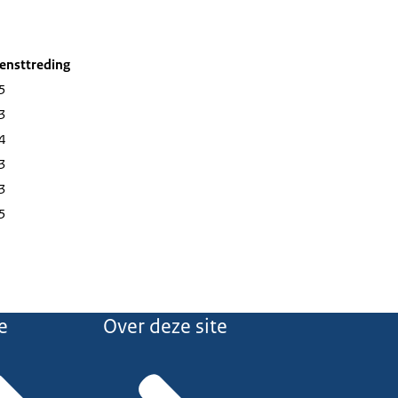
ensttreding
5
3
4
3
3
5
e
Over deze site