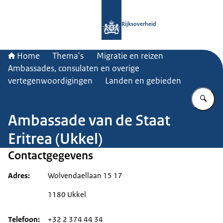
Naar de homepage van Rijksoverheid
Rijksoverheid
Home
Thema's
Migratie en reizen
Ambassades, consulaten en overige
vertegenwoordigingen
Landen en gebieden
Vu
Ambassade van de Staat
Eritrea (Ukkel)
Contactgegevens
Adres
Wolvendaellaan 15 17
1180 Ukkel
Telefoon
+32 2 374 44 34