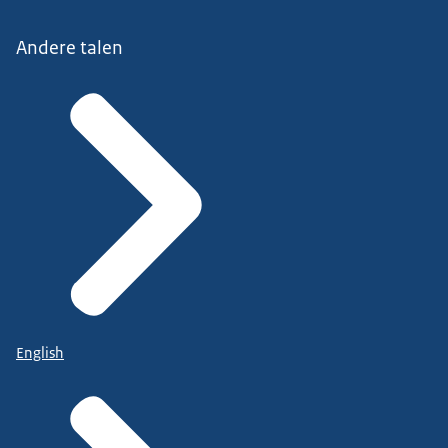
Andere talen
English