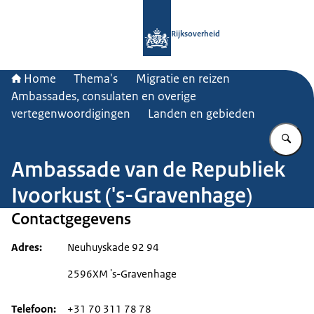
Naar de homepage van Rijksoverheid
Rijksoverheid
Home
Thema's
Migratie en reizen
Ambassades, consulaten en overige
vertegenwoordigingen
Landen en gebieden
Vu
Ambassade van de Republiek
Ivoorkust ('s-Gravenhage)
Contactgegevens
Adres
Neuhuyskade 92 94
2596XM 's-Gravenhage
Telefoon
+31 70 311 78 78