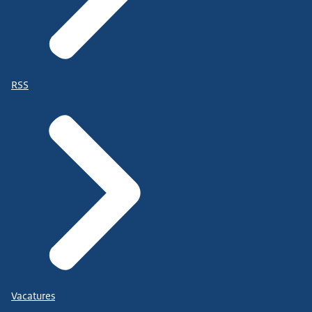
RSS
Vacatures