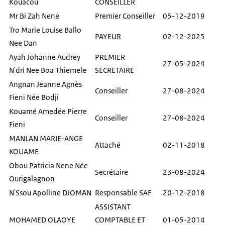
Kouacou
CONSEILLER
Mr Bi Zah Nene
Premier Conseiller
05-12-2019
Tro Marie Louise Ballo
PAYEUR
02-12-2025
Nee Dan
Ayah Johanne Audrey
PREMIER
27-05-2024
N'dri Nee Boa Thiemele
SECRETAIRE
Angnan Jeanne Agnès
Conseiller
27-08-2024
Fieni Née Bodji
Kouamé Amedée Pierre
Conseiller
27-08-2024
Fieni
MANLAN MARIE-ANGE
Attaché
02-11-2018
KOUAME
Obou Patricia Nene Née
Secrétaire
23-08-2024
Ourigalagnon
N'Ssou Apolline DJOMAN
Responsable SAF
20-12-2018
ASSISTANT
MOHAMED OLAOYE
COMPTABLE ET
01-05-2014