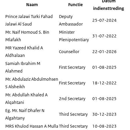
Datum
Naam
Functie
indiensttreding
Prince Jalawi Turki Fahad
Deputy
25-07-2024
Jalawi Al Saud
Ambassador
Mr. Naif Homoud S. Bin
Minister
31-07-2022
Mlafakh
Plenipotentiary
MR Yazeed Khalid A
Counsellor
22-01-2026
Aldhalaan
Samiah Ibrahim M
First Secretary
01-08-2025
Alahmed
Mr. Abdulaziz Abdulmohsen
First Secretary
18-12-2022
S Alsheikh
Mr. Abdullah Khaled A
2nd Secretary
01-08-2025
Alqahtani
Eg. Mr. Naif Dhafer N
Third Secretary
30-12-2023
Algahtany
MRS Khulod Hassan A Mulla
Third Secretary
10-08-2023