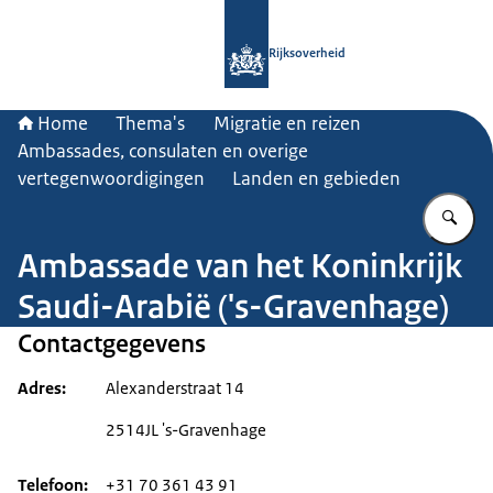
Naar de homepage van Rijksoverheid
Rijksoverheid
Home
Thema's
Migratie en reizen
Ambassades, consulaten en overige
vertegenwoordigingen
Landen en gebieden
Vu
Ambassade van het Koninkrijk
Saudi-Arabië ('s-Gravenhage)
Contactgegevens
Adres
Alexanderstraat 14
2514JL 's-Gravenhage
Telefoon
+31 70 361 43 91