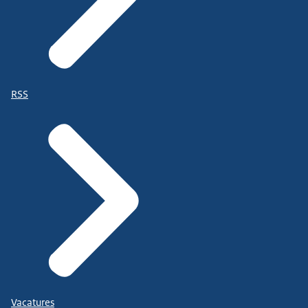
RSS
Vacatures