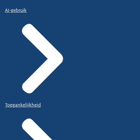
AI-gebruik
Toegankelijkheid