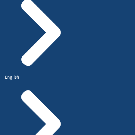
English