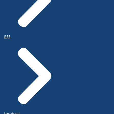
RSS
Vacatures