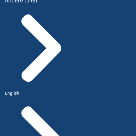
Andere talen
English