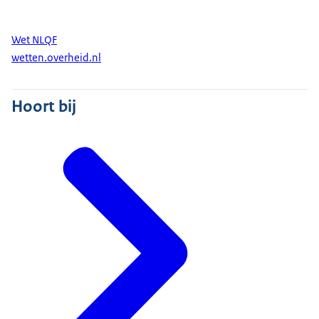
"Zo laat je zien dat jouw
Wet NLQF
opleiding belangrijk is voor de arbeidsmarkt en
wetten.overheid.nl
onderscheid
je je van andere aanbieders."
Hoort bij
Dezelfde mensen als eerder staan voor een
whiteboard en
praten met elkaar.
BIRGIT: "Er gaat zoveel talent verloren. En dat is de
reden
waarom onze opleidingen aan de NLQF worden
aangeboden. Waar
we een goede samenwerking mee hebben."
Birgit zit in een grote witte kamer met achter zich
een
schuin opengeklapt raam en een grote groene