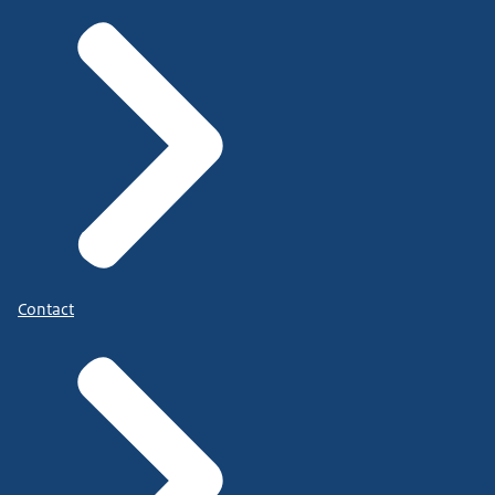
van Onderwijs, Cultuur en Wetenschap en het logo
van
Nederlands Kwalificatieraamwerk NLQF.
Rechts onder staat www.NLQF.nl
Contact