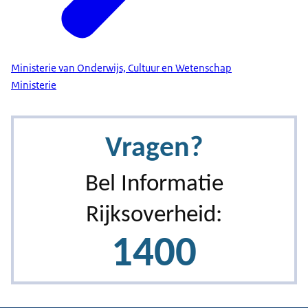
plant met dunne,
maar grote gebogen bladeren.
"Kijk bijvoorbeeld naar
Ministerie van Onderwijs, Cultuur en Wetenschap
de IC-verpleegkundigen. Die opleiding zit
Ministerie
bijvoorbeeld op
NLQF 6. Dus dat betekent dat die IC-
verpleegkundigen op dat
niveau ook kunnen denken en werken. Het zou
heel mooi zijn als in de nabije toekomst ook
werkgevers veel meer de
mogelijkheden zien van dit soort opleidingen.
Waarbij op een
andere manier een kwalificatie wordt aangegeven.
En daar
biedt NLQF echt wel mogelijkheden voor."
Mensen die aan het oefenen zijn op een dummy.