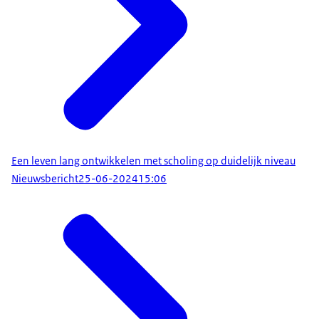
Audiobeschrijving
logo's van het
mp3
3.0 MB
Ministerie van Onderwijs, Cultuur en Wetenschap
Download
en van het
Nederlands kwalificatieraamwerk NLQF.
Upbeat muziek.
Mensen van Defensie lopen over terrein en zitten
op banken
van picknick tafels.
Een leven lang ontwikkelen met scholing op duidelijk niveau
Nieuwsbericht
25-06-2024
15:06
VOICEOVER: "Hoe weet je wat een diploma of
certificaat waard is? En wat het
niveau is van een opleiding, cursus of training?"
Mensen die meedoen aan een cursus.
"Daar kan je het NLQF voor gebruiken.
Het Nederlands Kwalificatieraamwerk."