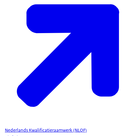
moeten
realiseren met elkaar."
Dorine staat in een redelijk donkere kamer met
een groot
raam achter zich waar twee gordijnen naast
hangen. Er hangt
een kleine zachte lamp aan de muur.
"Dat betekent dat wij heel erg veel
mensen moeten gaan opleiden en dat we ook
heel goed moeten
kijken hoe we mensen zo snel mogelijk in onze
organisatie
kunnen introduceren."
Mensen van Defensie die aan het trainen zijn.
"En NLQF kan daarin een rol spelen, omdat je heel
Nederlands Kwalificatieraamwerk (NLQF)
goed weet wat het niveau is waarmee mensen