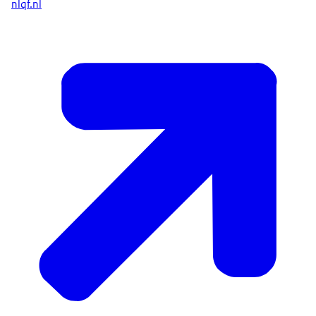
nlqf.nl
binnenkomen. En het maakt matching binnen je
eigen
organisatie ook gemakkelijker omdat je beter
weet wat
mensen waard zijn en tot waar ze zijn opgeleid."
Dorine zit achter een laptop en mensen van
Defensie lopen
rond en praten met elkaar.
VOICEOVER: "Voor opleiders: geef duidelijkheid
over het
niveau van jouw opleidingen."
Een blauw vlak met het woord: Werkgever, een
groen vlak met
het onderstreepte woord: Opleider, en een roze
vlak met het
woord: Werkenden en werkzoekenden.