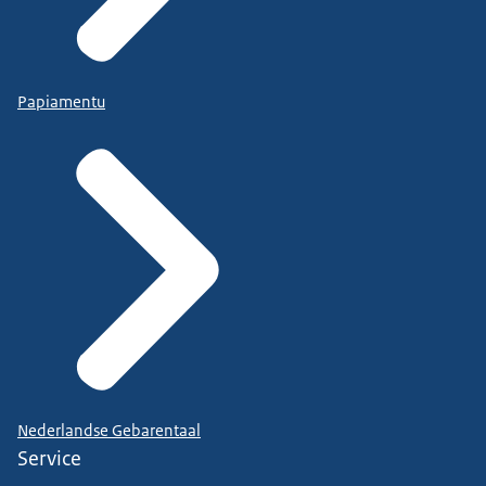
Bradley zet zijn helm op zijn hoofd.
VOICEOVER: "Wil jij weten wat een opleiding
waard is op de
Papiamentu
arbeidsmarkt?
Dorine en Birgit kijken naar het beeldscherm van
een
computer.
"NLQF maakt leren zichtbaar. Check hoe jij NLQF
slim kan inzetten op www.nlqf.nl"
Een wit vlak met vijf pijlen in de kleuren roze,
paars,
groen, blauw en grijs. In de pijlen staat de tekst
NLQF
maakt leren zichtbaar, daarnaast het logo van het
Nederlandse Gebarentaal
Service
Ministerie