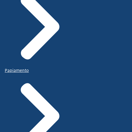
eigenlijk zo verder wil groeien."
Bradley staat in een straat met huizen waar
allemaal
steigers voor staan en containers en pallets.
"En dit was eigenlijk de
eerste stap om daarheen te kunnen gaan. De
meerwaarde is
eigenlijk dat ze niet alleen naar theorie kijken,
maar ook
Papiamento
naar de praktijk. Dat is fijn voor de opdrachtgever
en voor
jou ook het stuk zelfvertrouwen dat jij gewoon dat
dak kan
maken."
Bradley en collega's die dakpannen op de daken
leggen en