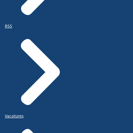
RSS
Vacatures