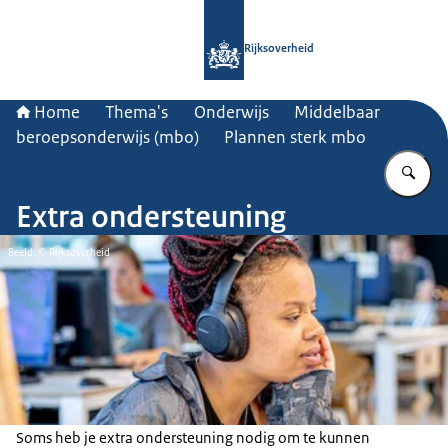
Naar de homepage van Rijksoverheid
Rijksoverheid
Home
Thema's
Onderwijs
Middelbaar
beroepsonderwijs (mbo)
Plannen sterk mbo
Vu
Extra ondersteuning
Beeld: © Rijksoverheid
Soms heb je extra ondersteuning nodig om te kunnen