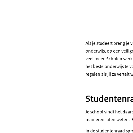
Als je studeert breng je 
onderwijs, op een veilig
veel meer. Scholen werk
het beste onderwijs te 
regelen als jij ze vertel
Studentenr
Je school vindt het daaro
manieren laten weten. 
In de studentenraad spree