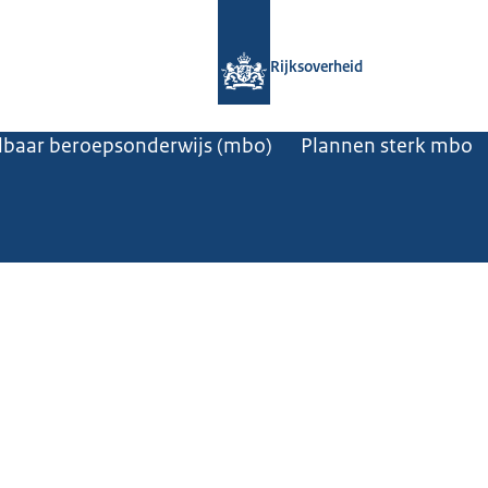
Naar de homepage van Rijksoverheid
Rijksoverheid
baar beroepsonderwijs (mbo)
Plannen sterk mbo