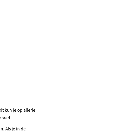
t kun je op allerlei
nraad.
. Als je in de