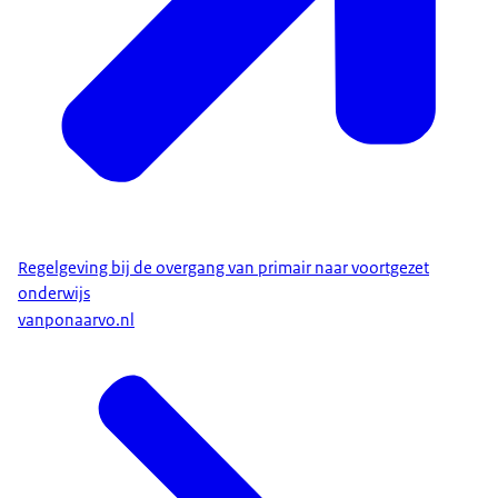
Regelgeving bij de overgang van primair naar voortgezet
onderwijs
vanponaarvo.nl