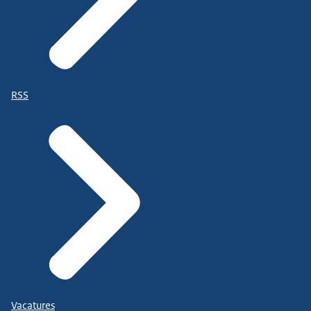
RSS
Vacatures