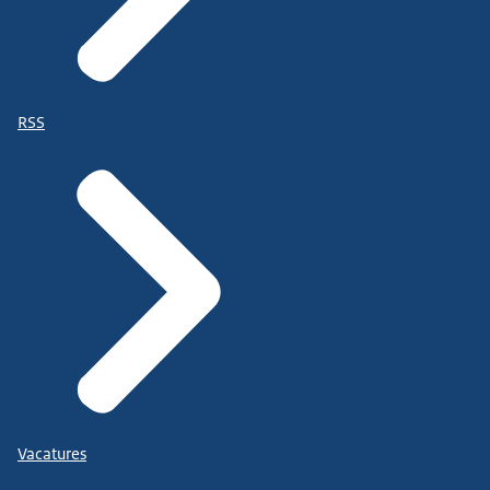
RSS
Vacatures