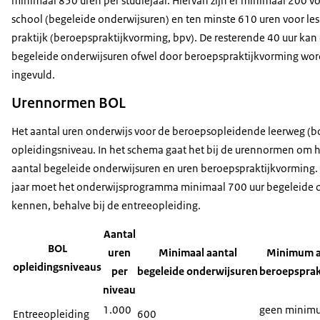
minimaal 850 uren per studiejaar. Hiervan zijn er minimaal 200 vo
school (begeleide onderwijsuren) en ten minste 610 uren voor les
praktijk (beroepspraktijkvorming, bpv). De resterende 40 uur kan
begeleide onderwijsuren ofwel door beroepspraktijkvorming wo
ingevuld.
Urennormen BOL
Het aantal uren onderwijs voor de beroepsopleidende leerweg (bo
opleidingsniveau. In het schema gaat het bij de urennormen om 
aantal begeleide onderwijsuren en uren beroepspraktijkvorming. I
jaar moet het onderwijsprogramma minimaal 700 uur begeleide o
kennen, behalve bij de entreeopleiding.
Aantal
BOL
uren
Minimaal aantal
Minimum a
opleidingsniveaus
per
begeleide onderwijsuren
beroepsprak
niveau
1.000
geen minim
Entreeopleiding
600