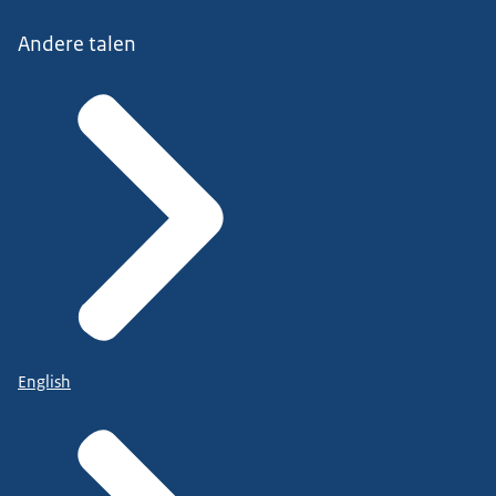
Andere talen
English