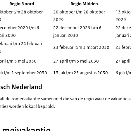
Regio Noord
Regio Midden
ktober t/m 28 oktober
20 oktober t/m 28 oktober
13 okto
9
2029
2029
ecember 2029 t/m 6
22 december 2029 t/m 6
22 dece
ari 2030
januari 2030
januari
ebruari t/m 24 februari
23 februari t/m 3 maart 2030
23 febr
0
pril t/m 5 mei 2030
27 april t/m 5 mei 2030
27 apri
uli t/m 1 september 2030
13 juli t/m 25 augustus 2030
6 juli t
isch Nederland
alt de zomervakantie samen met die van de regio waar de vakantie al
nties worden lokaal bepaald.
 meivakantie