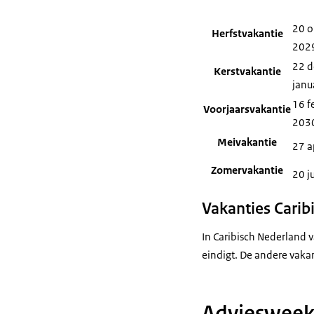
20 o
Herfstvakantie
202
22 d
Kerstvakantie
janu
16 f
Voorjaarsvakantie
203
Meivakantie
27 a
Zomervakantie
20 j
Vakanties Carib
In Caribisch Nederland v
eindigt. De andere vaka
Adviesweek