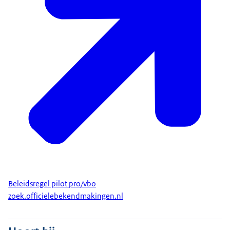
Beleidsregel pilot pro/vbo
zoek.officielebekendmakingen.nl