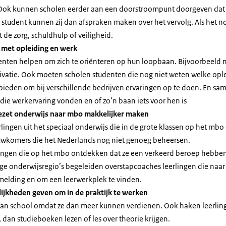
Ook kunnen scholen eerder aan een doorstroompunt doorgeven dat ee
tudent kunnen zij dan afspraken maken over het vervolg. Als het no
 de zorg, schuldhulp of veiligheid.
 met opleiding en werk
nten helpen om zich te oriënteren op hun loopbaan. Bijvoorbeeld 
ivatie. Ook moeten scholen studenten die nog niet weten welke ople
ieden om bij verschillende bedrijven ervaringen op te doen. En sa
die werkervaring vonden en of zo’n baan iets voor hen is
ezet onderwijs naar mbo
makkelijker maken
rlingen uit het speciaal onderwijs die in de grote klassen op het m
euwkomers die het Nederlands nog niet genoeg beheersen.
ingen die op het mbo ontdekken dat ze een verkeerd beroep hebbe
ge onderwijsregio’s begeleiden overstapcoaches leerlingen die naar
melding en om een leerwerkplek te vinden.
jkheden geven om in de praktijk te werken
an school omdat ze dan meer kunnen verdienen. Ook haken leerling
dan studieboeken lezen of les over theorie krijgen.