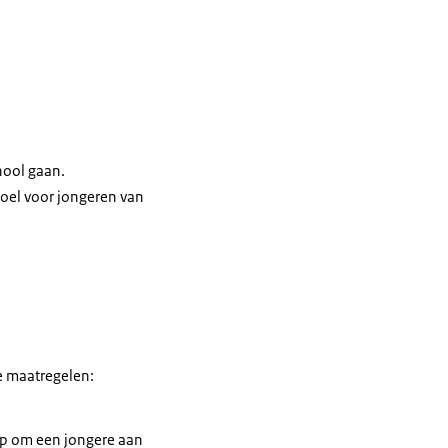
hool gaan.
doel voor jongeren van
e maatregelen:
lp om een jongere aan