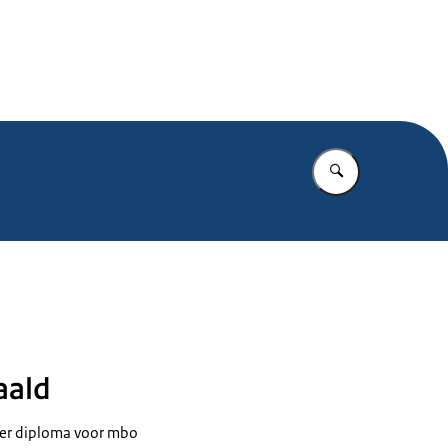
.nl
Vul in wat u z
aald
der diploma voor mbo