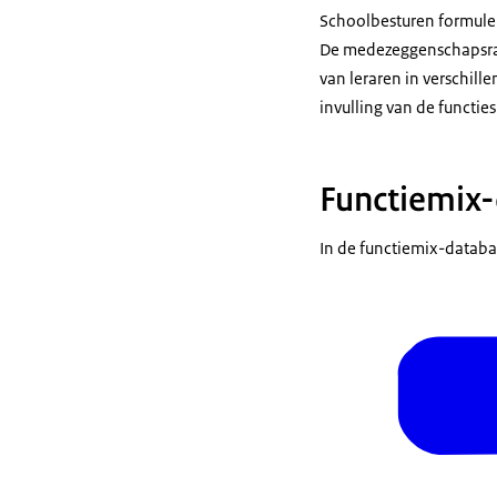
Schoolbesturen formuler
De medezeggenschapsraad
van leraren in verschil
invulling van de functie
Functiemix
In de functiemix-databas