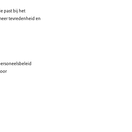
 past bij het
t meer tevredenheid en
personeelsbeleid
voor