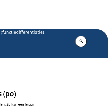
.nl
functiedifferentiatie)
Vul in wat u z
s (po)
den. Zo kan een leraar