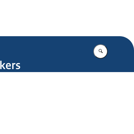
.nl
Vul in wat u z
kers