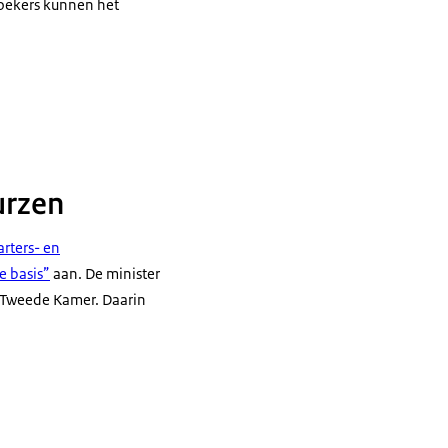
zoekers kunnen het
urzen
arters- en
e basis”
aan. De minister
e Tweede Kamer. Daarin