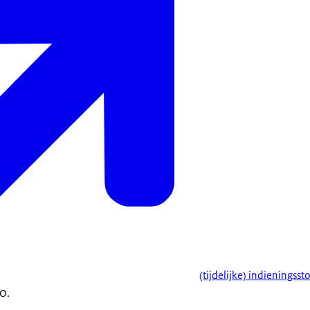
(tijdelijke) indieningss
O.