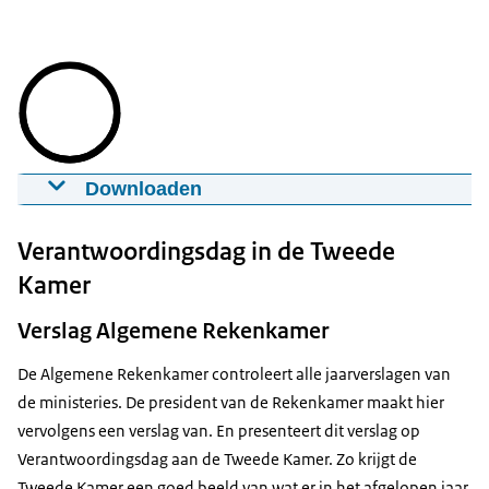
Downloaden
Uitleg Verantwoordingsdag
16-05-2022
2:09
mp4
105.6 MB
Verantwoordingsdag in de Tweede
Kamer
Download
Verslag Algemene Rekenkamer
Ondertiteling
De Algemene Rekenkamer controleert alle jaarverslagen van
srt
3.2 KB
de ministeries. De president van de Rekenkamer maakt hier
Download
vervolgens een verslag van. En presenteert dit verslag op
Verantwoordingsdag aan de Tweede Kamer. Zo krijgt de
Tweede Kamer een goed beeld van wat er in het afgelopen jaar