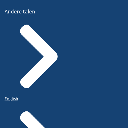
Andere talen
English