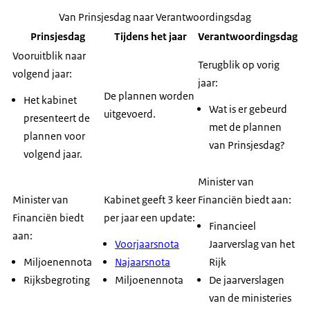
Van Prinsjesdag naar Verantwoordingsdag
Prinsjesdag
Tijdens het jaar
Verantwoordingsdag
Vooruitblik naar
Terugblik op vorig
volgend jaar:
jaar:
De plannen worden
Het kabinet
Wat is er gebeurd
uitgevoerd.
presenteert de
met de plannen
plannen voor
van Prinsjesdag?
volgend jaar.
Minister van
Minister van
Kabinet geeft 3 keer
Financiën biedt aan:
Financiën biedt
per jaar een update:
Financieel
aan:
Voorjaarsnota
Jaarverslag van het
Miljoenennota
Najaarsnota
Rijk
Rijksbegroting
Miljoenennota
De jaarverslagen
van de ministeries