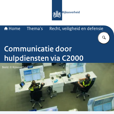
Naar de homepage van Rijksoverheid
Rijksoverheid
Home
Thema's
Recht, veiligheid en defensie
Vu
Communicatie door
hulpdiensten via C2000
Beeld: © Rijksoverheid