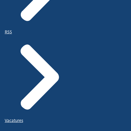
RSS
Vacatures