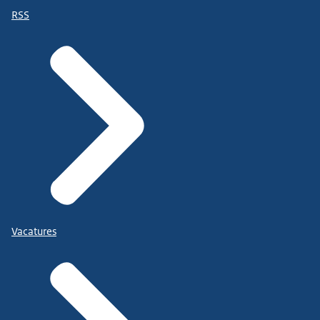
RSS
Vacatures