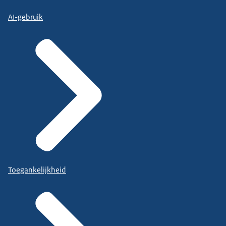
AI-gebruik
Toegankelijkheid