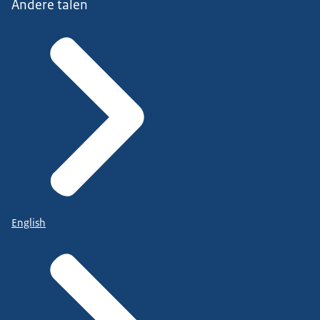
Andere talen
English