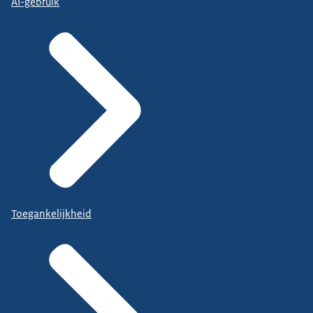
AI-gebruik
Toegankelijkheid