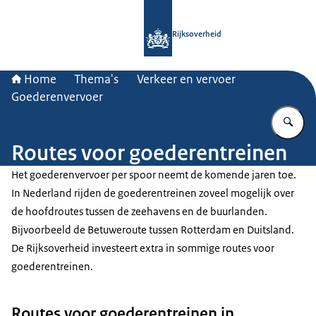
Naar de homepage van Rijksoverheid
Rijksoverheid
Home
Thema's
Verkeer en vervoer
Goederenvervoer
Vu
Routes voor goederentreinen
Het goederenvervoer per spoor neemt de komende jaren toe.
In Nederland rijden de goederentreinen zoveel mogelijk over
de hoofdroutes tussen de zeehavens en de buurlanden.
Bijvoorbeeld de Betuweroute tussen Rotterdam en Duitsland.
De Rijksoverheid investeert extra in sommige routes voor
goederentreinen.
Routes voor goederentreinen in