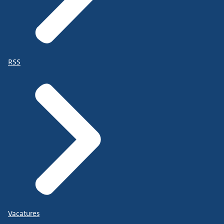
RSS
Vacatures