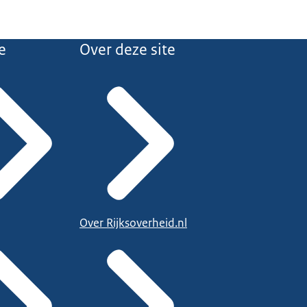
e
Over deze site
Over Rijksoverheid.nl