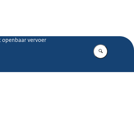
.nl
t openbaar vervoer
Vul in wat u z