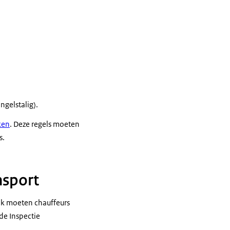
ngelstalig).
ken
. Deze regels moeten
s.
nsport
Ook moeten chauffeurs
de Inspectie