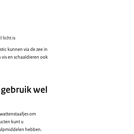
licht is
tic kunnen via de zee in
n vis en schaaldieren ook
h gebruik wel
d wattenstaafjes om
ucten kunt u
 hulpmiddelen hebben.