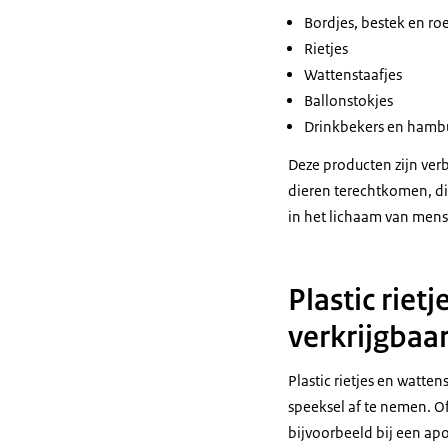
Bordjes, bestek en roe
Rietjes
Wattenstaafjes
Ballonstokjes
Drinkbekers en hambur
Deze producten zijn ver
dieren terechtkomen, die
in het lichaam van men
Plastic riet
verkrijgbaa
Plastic rietjes en watte
speeksel af te nemen. O
bijvoorbeeld bij een ap