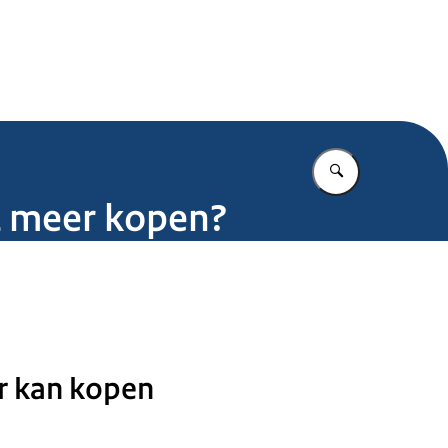
.nl
Vul in wat u z
t meer kopen?
r kan kopen