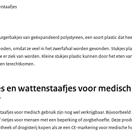
rstaafjes
gerbakjes van geëxpandeerd polystyreen, een soort plastic dat heel 
boden, omdat ze veel in het zwerfafval worden gevonden. Stukjes plas
 er ziek van worden. Kleine stukjes plastic kunnen door het eten va
sen terechtkomen.
jes en wattenstaafjes voor medisc
r
nstaafjes voor medisch gebruik zijn nog wel verkrijgbaar. Bijvoorbeel
f rietjes voor mensen met een beperking of zorgbehoefte. Deze prod
otheek of drogisterij kopen als ze een CE-markering voor medische