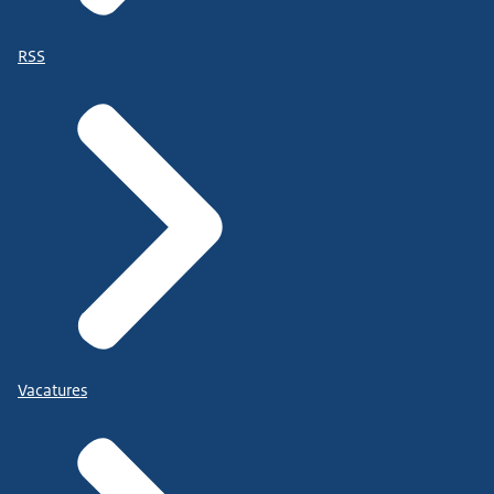
RSS
Vacatures