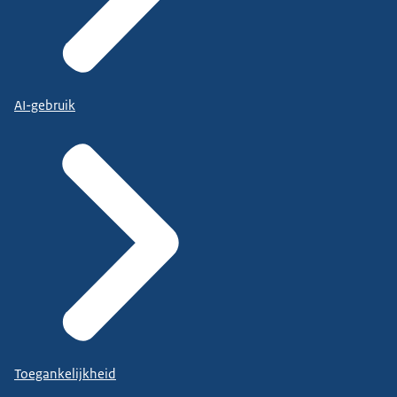
AI-gebruik
Toegankelijkheid