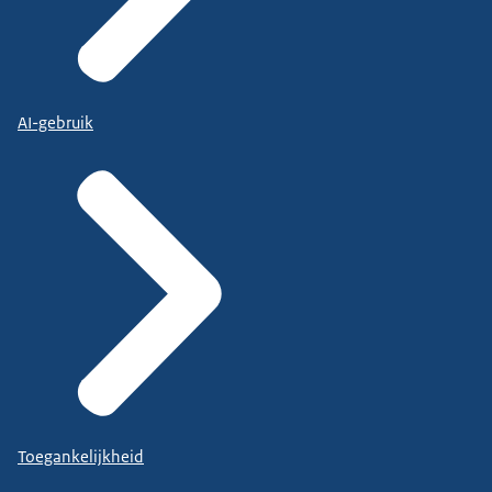
AI-gebruik
Toegankelijkheid