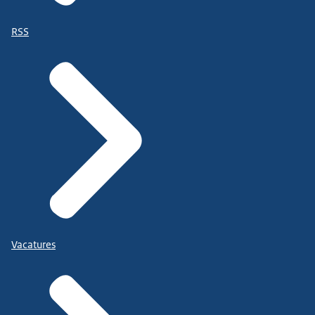
RSS
Vacatures